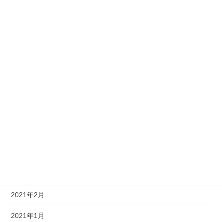
船況報告
行事・研修
アーカイブ
2024年7月
2023年11月
2023年1月
2022年11月
2021年10月
2021年3月
2021年2月
2021年1月