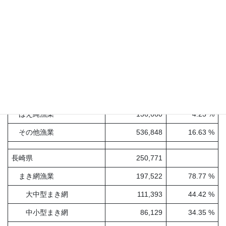
まき網漁業
1,335,993
41.38 %
大中型まき網
974,442
30.18 %
中小型まき網
361,551
11.20 %
底引き網漁業
679,640
21.05 %
定置網漁業
369,763
11.45 %
船びき網漁業
169,524
5.25 %
はえ縄漁業
136,660
4.23 %
その他漁業
536,848
16.63 %
長崎県
250,771
まき網漁業
197,522
78.77 %
大中型まき網
111,393
44.42 %
中小型まき網
86,129
34.35 %