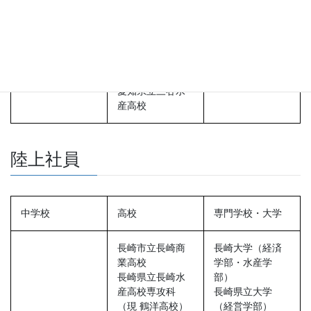
校
属高校
宮崎県立宮崎海
洋高校
大分県海洋科学
高校
鹿島学園高校
愛知県立三谷水
産高校
陸上社員
中学校
高校
専門学校・大学
長崎市立長崎商
長崎大学（経済
業高校
学部・水産学
長崎県立長崎水
部）
産高校専攻科
長崎県立大学
（現 鶴洋高校）
（経営学部）